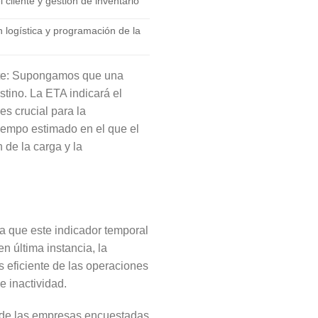
l cliente y gestión de inventario
n logística y programación de la
ente: Supongamos que una
tino. La ETA indicará el
s crucial para la
 tiempo estimado en el que el
 de la carga y la
ya que este indicador temporal
n última instancia, la
s eficiente de las operaciones
e inactividad.
% de las empresas encuestadas