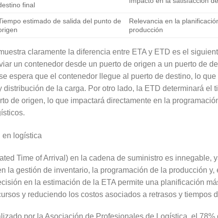
Impacto en la satisfacción de
destino final
Tiempo estimado de salida del punto de
Relevancia en la planificació
origen
producción
emuestra claramente la diferencia entre ETA y ETD es el sigui
iar un contenedor desde un puerto de origen a un puerto de des
 espera que el contenedor llegue al puerto de destino, lo que e
y distribución de la carga. Por otro lado, la ETD determinará el
rto de origen, lo que impactará directamente en la programación
ísticos.
ted Time of Arrival) en la cadena de suministro es innegable, 
 la gestión de inventario, la programación de la producción y, e
recisión en la estimación de la ETA permite una planificación má
ecursos y reduciendo los costos asociados a retrasos y tiempos d
alizado por la Asociación de Profesionales de Logística, el 78